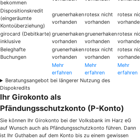
bekommen
Dispositionskredit
gruenerhaken
rotesx
nicht
rotesx
ni
(eingeräumte
vorhanden
vorhanden
vorhande
Kontoüberziehung)
girocard (Debitkarte)
gruenerhaken
gruenerhaken
rotesx
ni
inklusive
vorhanden
vorhanden
vorhande
Beleghafte
gruenerhaken
rotesx
nicht
rotesx
ni
Buchungen
vorhanden
vorhanden
vorhande
Mehr
Mehr
Mehr
erfahren
erfahren
erfahren
Beratungsangebot bei längerer Nutzung des
Dispokredits
Ihr Girokonto als
Pfändungsschutzkonto (P-Konto)
Sie können Ihr Girokonto bei der Volksbank im Harz eG
auf Wunsch auch als Pfändungsschutzkonto führen. Dann
ist Ihr Guthaben auf dem Konto bis zu einem gewissen