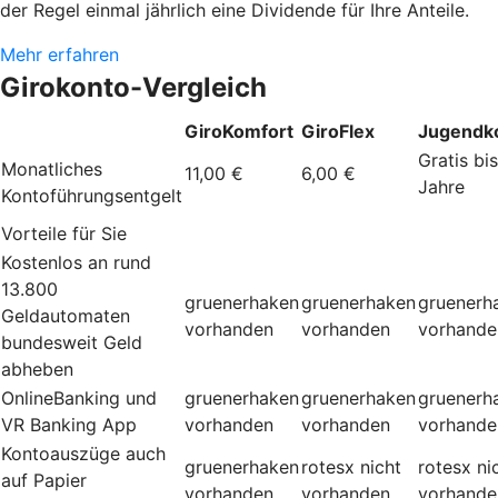
der Regel einmal jährlich eine Dividende für Ihre Anteile.
Mehr erfahren
Girokonto-Vergleich
GiroKomfort
GiroFlex
Jugendk
Gratis bi
Monatliches
11,00 €
6,00 €
Jahre
Kontoführungsentgelt
Vorteile für Sie
Kostenlos an rund
13.800
gruenerhaken
gruenerhaken
gruenerh
Geldautomaten
vorhanden
vorhanden
vorhande
bundesweit Geld
abheben
OnlineBanking und
gruenerhaken
gruenerhaken
gruenerh
VR Banking App
vorhanden
vorhanden
vorhande
Kontoauszüge auch
gruenerhaken
rotesx
nicht
rotesx
ni
auf Papier
vorhanden
vorhanden
vorhande