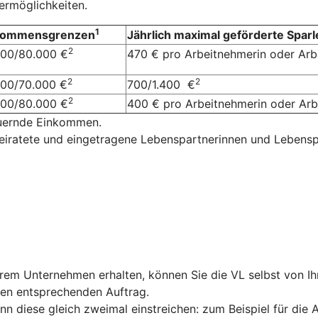
dermöglichkeiten.
1
kommensgrenzen
Jährlich maximal geförderte Sparl
2
000/80.000 €
470 € pro Arbeitnehmerin oder Ar
2
2
000/70.000 €
700/1.400 €
2
000/80.000 €
400 € pro Arbeitnehmerin oder A
euernde Einkommen.
eiratete und eingetragene Lebenspartnerinnen und Lebensp
rem Unternehmen erhalten, können Sie die VL selbst von I
nen entsprechenden Auftrag.
nn diese gleich zweimal einstreichen: zum Beispiel für d