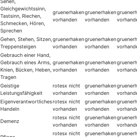
Sehen,
Gleichgewichtssinn,
gruenerhaken
gruenerhaken
gruener
Tastsinn, Riechen,
vorhanden
vorhanden
vorhand
Schmecken, Hören,
Sprechen
Gehen, Stehen, Sitzen,
gruenerhaken
gruenerhaken
gruener
Treppensteigen
vorhanden
vorhanden
vorhand
Gebrauch einer Hand,
Gebrauch eines Arms,
gruenerhaken
gruenerhaken
gruener
Knien, Bücken, Heben,
vorhanden
vorhanden
vorhand
Tragen
Geistige
rotesx
nicht
gruenerhaken
gruener
Leistungsfähigkeit
vorhanden
vorhanden
vorhand
Eigenverantwortliches
rotesx
nicht
gruenerhaken
gruener
Handeln
vorhanden
vorhanden
vorhand
rotesx
nicht
gruenerhaken
gruener
Demenz
vorhanden
vorhanden
vorhand
rotesx
nicht
gruenerhaken
gruener
Pflege