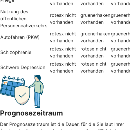
vorhanden
vorhanden
vorhand
Nutzung des
rotesx
nicht
gruenerhaken
gruener
öffentlichen
vorhanden
vorhanden
vorhand
Personennahverkehrs
rotesx
nicht
gruenerhaken
gruener
Autofahren (PKW)
vorhanden
vorhanden
vorhand
rotesx
nicht
rotesx
nicht
gruener
Schizophrenie
vorhanden
vorhanden
vorhand
rotesx
nicht
rotesx
nicht
gruener
Schwere Depression
vorhanden
vorhanden
vorhand
Prognosezeitraum
Der Prognosezeitraum ist die Dauer, für die Sie laut Ihrer